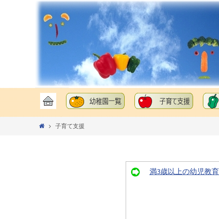
コ
ン
テ
ン
ツ
へ
ス
コ
キ
ン
ッ
テ
プ
ホ
子育て支援
ン
ー
ツ
ム
へ
ス
満3歳以上の幼児教
キ
ッ
プ