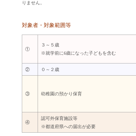
りません。
対象者・対象範囲等
３～５歳
①
※就学前に6歳になった子どもを含む
②
０～２歳
③
幼稚園の預かり保育
認可外保育施設等
④
※都道府県への届出が必要