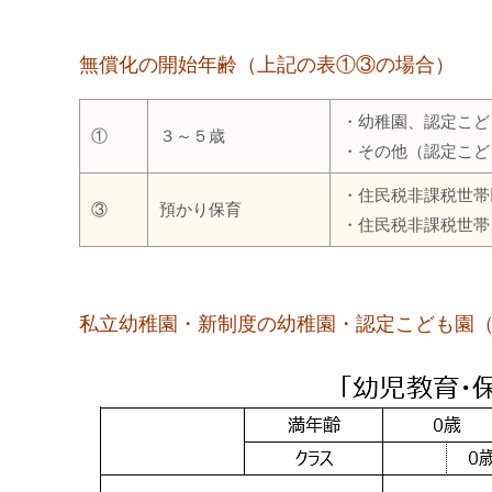
無償化の開始年齢（上記の表①③の場合）
・幼稚園、認定こど
①
３～５歳
・その他（認定こど
・住民税非課税世帯
③
預かり保育
・住民税非課税世帯
私立幼稚園・新制度の幼稚園・認定こども園